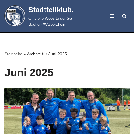
Stadtteilklub.
Zum
Offizielle Website der SG
Inhalt
Bachem/Walporzheim
springen
Startseite
»
Archive für Juni 2025
Juni 2025