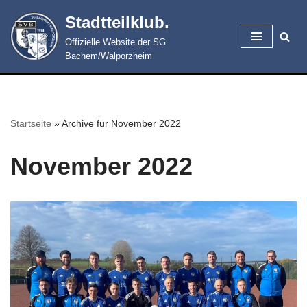
Stadtteilklub.
Zum
Offizielle Website der SG
Inhalt
Bachem/Walporzheim
springen
Startseite
»
Archive für November 2022
November 2022