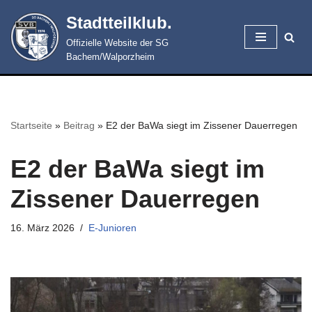
Stadtteilklub.
Zum
Offizielle Website der SG
Inhalt
Bachem/Walporzheim
springen
Startseite
»
Beitrag
»
E2 der BaWa siegt im Zissener Dauerregen
E2 der BaWa siegt im
Zissener Dauerregen
16. März 2026
E-Junioren