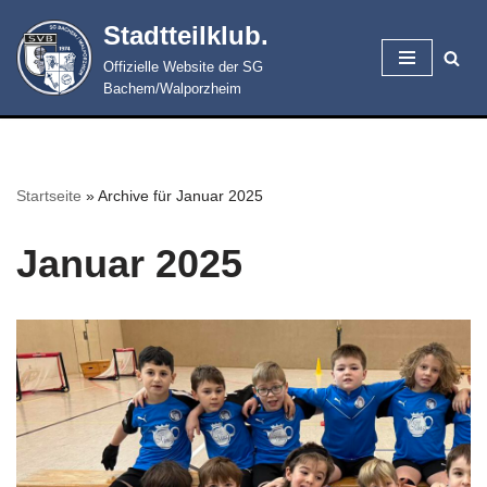
Stadtteilklub.
Zum
Offizielle Website der SG
Inhalt
Bachem/Walporzheim
springen
Startseite
»
Archive für Januar 2025
Januar 2025