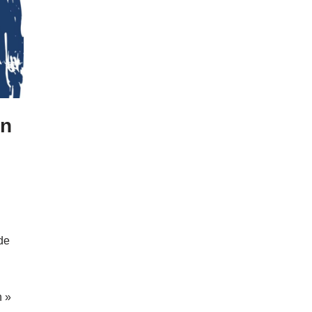
en
de
n »