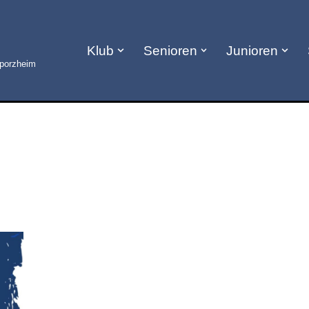
Klub
Senioren
Junioren
lporzheim