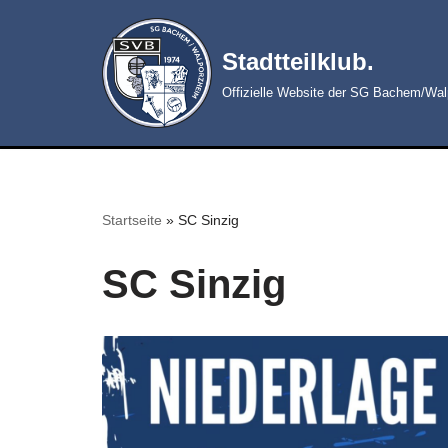
Zum
Stadtteilklub.
Inhalt
Offizielle Website der SG Bachem/Wa
springen
Startseite
»
SC Sinzig
SC Sinzig