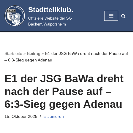
Stadtteilklub.
Zum
Offizielle Website der SG
Inhalt
Bachem/Walporzheim
springen
Startseite
»
Beitrag
»
E1 der JSG BaWa dreht nach der Pause auf
– 6:3-Sieg gegen Adenau
E1 der JSG BaWa dreht
nach der Pause auf –
6:3-Sieg gegen Adenau
15. Oktober 2025
E-Junioren